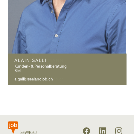
DANIEL HOFFMANN
ALAIN GALLI
Kunden- & Personalberatung
Kunden- & Personalberatung
Bern
Biel
d.hoffmann@seelandjob.ch
a.galli@seelandjob.ch
Lageplan